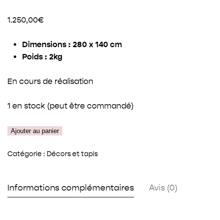
1.250,00
€
Dimensions : 280 x 140 cm
Poids : 2kg
En cours de réalisation
1 en stock (peut être commandé)
quantité
Ajouter au panier
de
Le
Catégorie :
Décors et tapis
décor
"La
Informations complémentaires
Avis (0)
moufle"