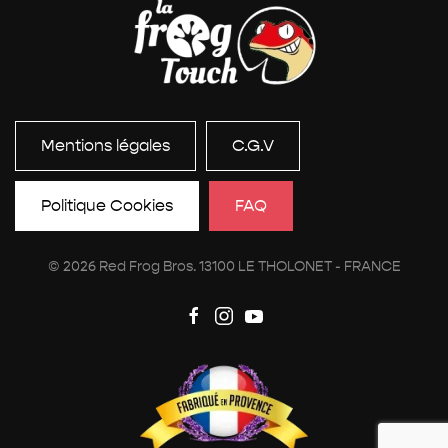
Mentions légales
C.G.V
Politique Cookies
FAQ
©
2026
Red Frog Bros. 13100 LE THOLONET - FRANCE