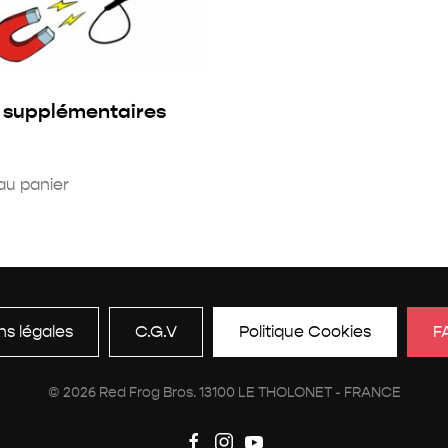
 supplémentaires
au panier
ns légales
C.G.V
Politique Cookies
F
©
2026
Red Frog Bros. 13100 LE THOLONET - FRANCE